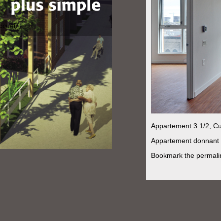
ccueil
Appartement 3 1/2,
Cu
Appartement donnant s
Bookmark the
permali