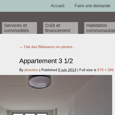
Accueil
Faire une demande
Services et
Coût et
Habitation
commodités
financement
communautai
←
Cité des Bâtisseurs en photos…
Appartement 3 1/2
By
direction
|
Published
5 juin 2013
| Full size is
579 × 386